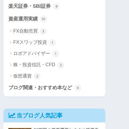
楽天証券・SBI証券
8
資産運用実績
10
FX自動売買
3
FXスワップ投資
1
ロボアドバイザー
1
株・投資信託・CFD
2
仮想通貨
2
ブログ関連・おすすめ本など
4
当ブログ人気記事