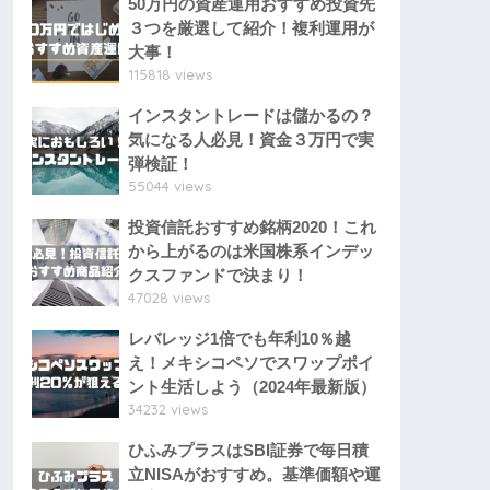
50万円の資産運用おすすめ投資先
３つを厳選して紹介！複利運用が
大事！
115818 views
インスタントレードは儲かるの？
気になる人必見！資金３万円で実
弾検証！
55044 views
投資信託おすすめ銘柄2020！これ
から上がるのは米国株系インデッ
クスファンドで決まり！
47028 views
レバレッジ1倍でも年利10％越
え！メキシコペソでスワップポイ
ント生活しよう（2024年最新版）
34232 views
ひふみプラスはSBI証券で毎日積
立NISAがおすすめ。基準価額や運