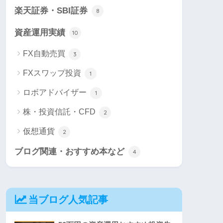
楽天証券・SBI証券
8
資産運用実績
10
FX自動売買
3
FXスワップ投資
1
ロボアドバイザー
1
株・投資信託・CFD
2
仮想通貨
2
ブログ関連・おすすめ本など
4
当ブログ人気記事