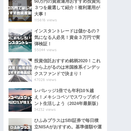
50万円の資産運用おすすめ投資先
３つを厳選して紹介！複利運用が
大事！
115818 views
インスタントレードは儲かるの？
気になる人必見！資金３万円で実
弾検証！
55044 views
投資信託おすすめ銘柄2020！これ
から上がるのは米国株系インデッ
クスファンドで決まり！
47028 views
レバレッジ1倍でも年利10％越
え！メキシコペソでスワップポイ
ント生活しよう（2024年最新版）
34232 views
ひふみプラスはSBI証券で毎日積
立NISAがおすすめ。基準価額や運