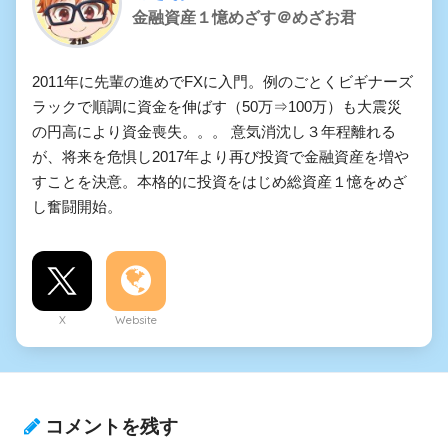
金融資産１憶めざす＠めざお君
2011年に先輩の進めでFXに入門。例のごとくビギナーズ
ラックで順調に資金を伸ばす（50万⇒100万）も大震災
の円高により資金喪失。。。 意気消沈し３年程離れる
が、将来を危惧し2017年より再び投資で金融資産を増や
すことを決意。本格的に投資をはじめ総資産１憶をめざ
し奮闘開始。
X
Website
コメントを残す